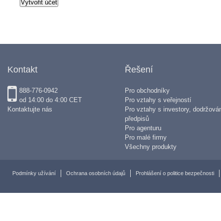
podmínkami používání widget
nepoužívejte. Tyto podmínky
společností PRN změněny kdy
upozornění. Pokud máte vůč
Kontakt
Řešení
jediným východiskem je ukon
888-776-0942
Pro obchodníky
odstranění (a s ním spojenéh
od 14:00 do 4:00 CET
Pro vztahy s veřejností
Kontaktujte nás
Pro vztahy s investory, dodržová
stránek. Vaše další používán
předpisů
Pro agenturu
takovéto změny, bude předst
Pro malé firmy
Všechny produkty
Widget a obsahu widgetu
Podmínky užívání
Ochrana osobních údajů
Prohlášení o politice bezpečnosti
Widget je nástroj, který může
který dává návštěvníkům vaši