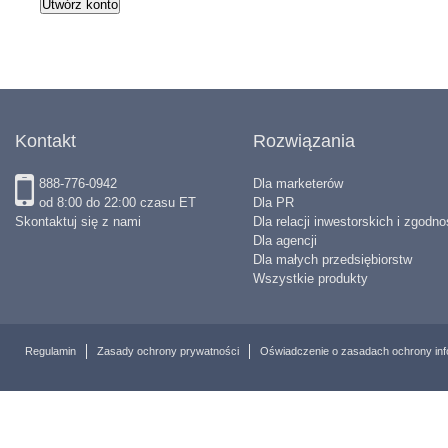
przyjęciem niniejszego regu
obowiązywanie regulaminu zal
widgetu. Postanowienia nini
zmienione przez PRN w dowol
Kontakt
Rozwiązania
zawiadomienia. W przypadku
888-776-0942
Dla marketerów
wprowadzanych zmian użytko
od 8:00 do 22:00 czasu ET
Dla PR
Skontaktuj się z nami
Dla relacji inwestorskich i zgodno
korzystania z widgetu i usun
Dla agencji
Dla małych przedsiębiorstw
kodem źródłowym z własnej st
Wszystkie produkty
wprowadzeniu zmian jest rów
Regulamin
Zasady ochrony prywatności
Oświadczenie o zasadach ochrony inf
Widget i zawartość widgetu
Widget to narzędzie, które u